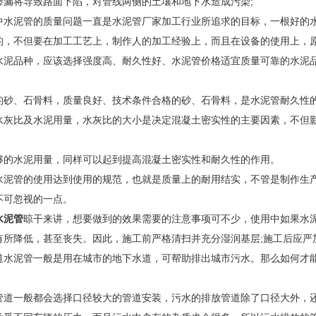
渗漏将导致路面下陷，对管线两侧的土壤和地下水造成污染;
中水泥管的质量问题一直是水泥管厂家加工行业所追求的目标，一根好的
的，不但要在加工工艺上，制作人的加工经验上，而且在设备的使用上，
水泥品种，应该选择强度高、耐久性好、水泥管价格适宜质量可靠的水泥
的砂、石骨料，质量良好、技术条件合格的砂、石骨料，是水泥管耐久性
水灰比及水泥用量，水灰比的大小是决定混凝土密实性的主要因素，不但
够的水泥用量，同样可以起到提高混凝土密实性和耐久性的作用。
水泥管的使用达到使用的规范，也就是质量上的耐用结实，不管是制作生
不可忽视的一点。
水泥管
晾干来讲，想要做到的效果需要的注意事项可不少，使用中如果水
有所降低，甚至丧失。因此，施工前严格清扫并充分湿润基层;施工后应严
道水泥管一般是用在城市的地下水道，可帮助排出城市污水。那么如何才
管道一般都会选择口径较大的管道安装，污水的排放管道除了口径大外，