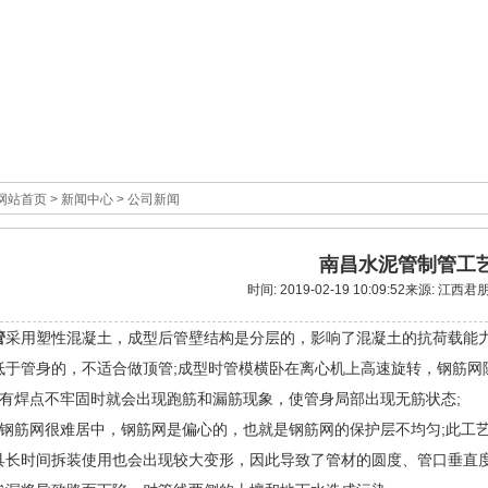
网站首页
>
新闻中心
>
公司新闻
南昌水泥管制管工
时间: 2019-02-19 10:09:52来源: 
管
采用塑性混凝土，成型后管壁结构是分层的，影响了混凝土的抗荷载能力;
低于管身的，不适合做顶管;成型时管模横卧在离心机上高速旋转，钢筋网
网有焊点不牢固时就会出现跑筋和漏筋现象，使管身局部出现无筋状态;
后钢筋网很难居中，钢筋网是偏心的，也就是钢筋网的保护层不均匀;此工
具长时间拆装使用也会出现较大变形，因此导致了管材的圆度、管口垂直