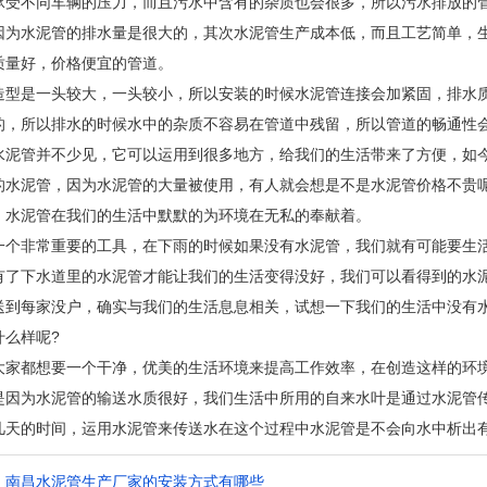
承受不同车辆的压力，而且污水中含有的杂质也会很多，所以污水排放的
因为水泥管的排水量是很大的，其次水泥管生产成本低，而且工艺简单，
质量好，价格便宜的管道。
造型是一头较大，一头较小，所以安装的时候水泥管连接会加紧固，排水
的，所以排水的时候水中的杂质不容易在管道中残留，所以管道的畅通性
水泥管并不少见，它可以运用到很多地方，给我们的生活带来了方便，如
的水泥管，因为水泥管的大量被使用，有人就会想是不是水泥管价格不贵
，水泥管在我们的生活中默默的为环境在无私的奉献着。
一个非常重要的工具，在下雨的时候如果没有水泥管，我们就有可能要生
有了下水道里的水泥管才能让我们的生活变得没好，我们可以看得到的水
送到每家没户，确实与我们的生活息息相关，试想一下我们的生活中没有
什么样呢?
大家都想要一个干净，优美的生活环境来提高工作效率，在创造这样的环
是因为水泥管的输送水质很好，我们生活中所用的自来水叶是通过水泥管
几天的时间，运用水泥管来传送水在这个过程中水泥管是不会向水中析出
：
南昌水泥管生产厂家的安装方式有哪些