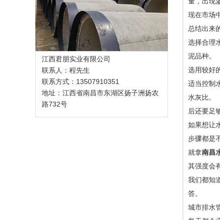
量，出现
现在市场
总结出来
选择合理
泥品种。
江西君朋实业有限公司
选用较好
联系人：程先生
联系方式：13507910351
适当控制
地址：江西省南昌市东湖区扬子洲扬农
水灰比。
路732号
后还要足
如果想让
步骤都是
就拿
南昌
其强度会
我们都知
答。
城市排水