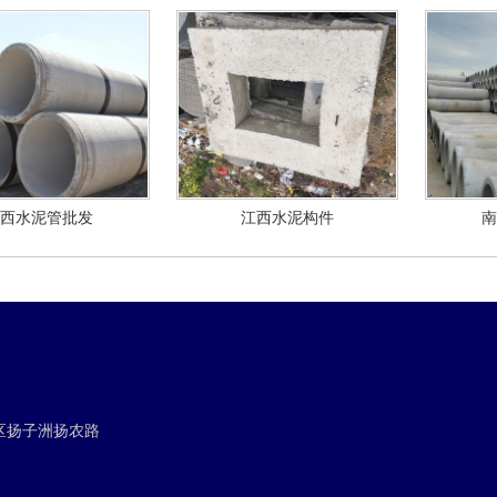
西水泥管批发
江西水泥构件
南
区扬子洲扬农路