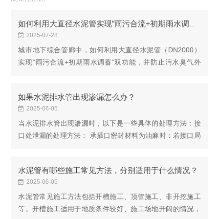
如何利用大直径水泥管实现“雨污合流+初期雨水调蓄”双功能？
2025-07-28
城市地下综合管廊中，如何利用大直径水泥管（DN2000）
实现“雨污合流+初期雨水调蓄”双功能，并防止污水臭气外
逸？传统管廊雨污分舱占用空间大。利用DN2000水泥管可
在同一断面实现“调蓄+截污”：结构：管内预制C40...
如果水泥排水管出现渗漏怎么办？
2025-06-05
当水泥排水管出现渗漏时，以下是一些具体的处理方法：接
口处泄漏的处理方法： 承插口密封材料为油麻时：若接口局
部泄漏，先将泄漏处两侧宽3cm、深5cm范围内的封口填料
轻轻剔除，注意不要振动不漏的部位，用水冲洗...
水泥管有哪些施工常见方法，分别适用于什么情况？
2025-06-05
水泥管常见施工方法包括开槽施工、顶管施工、非开挖施工
等。开槽施工适用于地质条件较好、施工场地开阔的情况，