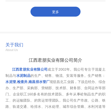
通过开挖沟槽将水泥管铺设到位，优点是施工直观、易于控
制安装精度，但对周边环境影响较大，恢复地...
更多
关于我们
About Us
江西君朋实业有限公司简介
江西君朋实业有限公司
成立于2002年。我公司专注于混凝土
制品与
水泥制品
的生产、销售、物流、安装等服务。生产销售：
水泥管
,
检查井
,
南昌排水管厂
现驻昌北工业园，下设总经办、综合
办、生产部、采购部、营销部、技术部、财务部、合同运作等部
门。企业职工160多名有的技术团队、多年从事砼制品生产的职
工、的运输团队、的营运管理团队。我公司生产市政、公路、铁
路、轨道交通、给排水、污水处理、城市综合管廊、水利河道等