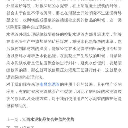
外温差所导致，对很深层的水泥管，在上层混凝土浇筑的时候，
就会由于自重不停地沉降，那么在混凝土开始初凝不过还没有终
凝之前，收到钢筋或模板的连接螺栓之类的物品的时候，这一类
沉降受到阻挠会出现裂缝。
水泥管外观出现裂纹就要很好的控制水泥管内部升温速度，能够
在水泥管生产中掺加量的矿粉煤灰，减慢水化热释放的速率，然
后就控制原材料的温度，能够经过在水泥管结构里面使用冷却管
通以循环水与释放水化热能，在混凝土产生裂纹的时候，能够涂
刷水泥浆或者是低粘度聚合物进行封补，避免水份侵到，要是裂
缝较深的话，那么就可以使用压力灌浆工艺进行修补，这就是水
泥管裂缝的处理方法。
对于我们现在来说
南昌水泥管
的使用十分的普遍，具有很广泛的
应用，有的时候水泥管就会产生裂纹，因此了解相应的水泥管裂
纹的原因以及处理方式，对于我们使用用户的水泥管的防护还是
很有帮助的。
上一页：
江西水泥制品复合井盖的优势