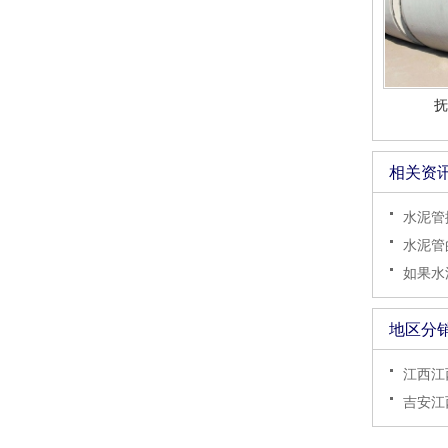
抚
相关资
水泥管
水泥管
如果水
地区分
江西江
吉安江