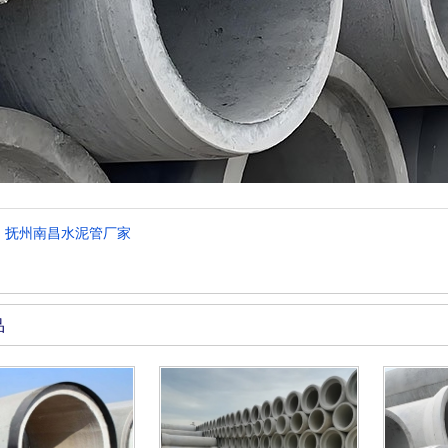
：
抚州南昌水泥管厂家
品