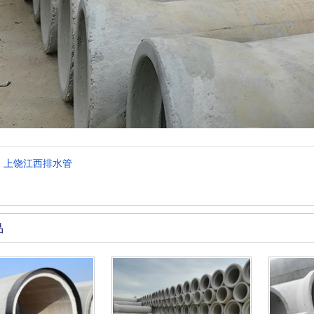
：
上饶江西排水管
品